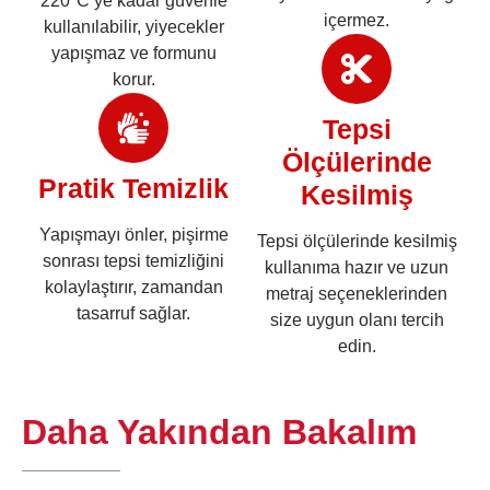
220°C’ye kadar güvenle
içermez.
kullanılabilir, yiyecekler
yapışmaz ve formunu
korur.
Tepsi
Ölçülerinde
Pratik Temizlik
Kesilmiş
Yapışmayı önler, pişirme
Tepsi ölçülerinde kesilmiş
sonrası tepsi temizliğini
kullanıma hazır ve uzun
kolaylaştırır, zamandan
metraj seçeneklerinden
tasarruf sağlar.
size uygun olanı tercih
edin.
Daha Yakından Bakalım