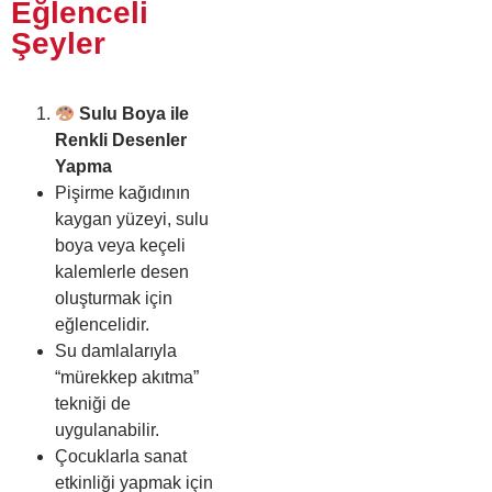
Eğlenceli
Şeyler
Sulu Boya ile
Renkli Desenler
Yapma
Pişirme kağıdının
kaygan yüzeyi, sulu
boya veya keçeli
kalemlerle desen
oluşturmak için
eğlencelidir.
Su damlalarıyla
“mürekkep akıtma”
tekniği de
uygulanabilir.
Çocuklarla sanat
etkinliği yapmak için