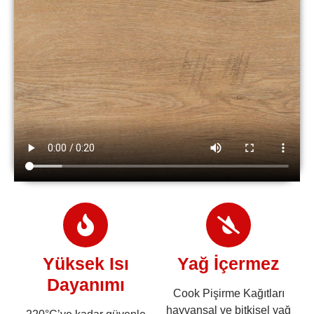
Yüksek Isı
Yağ İçermez
Dayanımı
Cook Pişirme Kağıtları
hayvansal ve bitkisel yağ